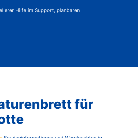
utomatisierte Autovermietung
ellerer Hilfe im Support, planbaren
.
aturenbrett für
otte
x
Serviceinformationen und Warnleuchten in