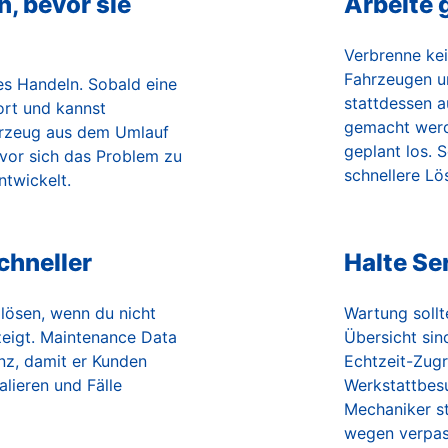
n, bevor sie
Arbeite g
Verbrenne kei
Fahrzeugen un
es Handeln. Sobald eine
stattdessen a
ort und kannst
gemacht werd
hrzeug aus dem Umlauf
geplant los. 
evor sich das Problem zu
schnellere Lö
twickelt.
chneller
Halte Ser
lösen, wenn du nicht
Wartung sollt
zeigt. Maintenance Data
Übersicht sin
nz, damit er Kunden
Echtzeit-Zugri
alieren und Fälle
Werkstattbesu
Mechaniker st
wegen verpass