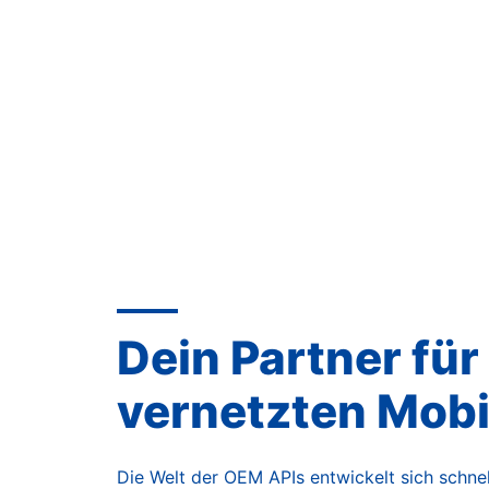
Request vehicle state
uellen Zustand des Fahrzeugs ab. Enthält Updates zu allen 
Dein Partner für
vernetzten Mobil
Die Welt der OEM APIs entwickelt sich schnell