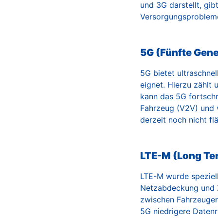
und 3G darstellt, gi
Versorgungsproblem
5G (Fünfte Gene
5G bietet ultraschne
eignet. Hierzu zählt
kann das 5G fortsch
Fahrzeug (V2V) und v
derzeit noch nicht f
LTE-M (Long Te
LTE-M wurde speziell
Netzabdeckung und Zu
zwischen Fahrzeugen 
5G niedrigere Datenr