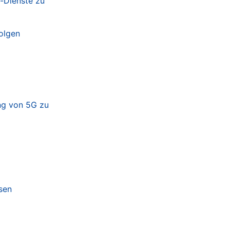
y-Dienste zu
folgen
ung von 5G zu
sen