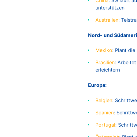
China
: 3G läuft 
unterstützen
Australien
: Telst
Nord- und Südameri
Mexiko
: Plant di
Brasilien
: Arbeite
erleichtern
Europa:
Belgien
: Schrittw
Spanien
: Schritt
Portugal
: Schritt
Österreich
: Plant